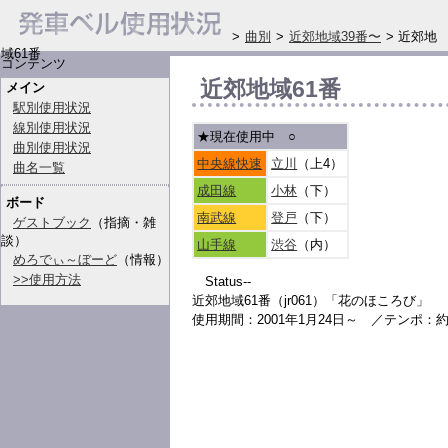
>
曲別
>
近郊地域39番〜
> 近郊地
域61番
コンテンツ
近郊地域61番
メイン
駅別使用状況
線別使用状況
★現在使用中
○
曲別使用状況
中央線快速
立川
（上4）
曲名一覧
成田線
小林
（下）
ボード
南武線
登戸
（下）
ゲストブック
（指摘・雑
談）
山手線
渋谷
（内）
めろでぃ～ぼーど
（情報）
>>使用方法
Status--
近郊地域61番（jr061）「花のほころび」
使用期間：2001年1月24日～ ／テンポ：約