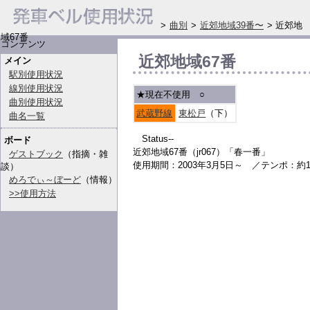
>
曲別
>
近郊地域39番〜
> 近郊地
域67番
コンテンツ
近郊地域67番
メイン
駅別使用状況
線別使用状況
★現在不使用
○
曲別使用状況
武蔵野線
東松戸
（下）
曲名一覧
Status--
ボード
近郊地域67番（jr067）「春一番」
ゲストブック
（指摘・雑
使用期間：2003年3月5日～ ／テンポ：約1
談）
めろでぃ～ぼーど
（情報）
>>使用方法