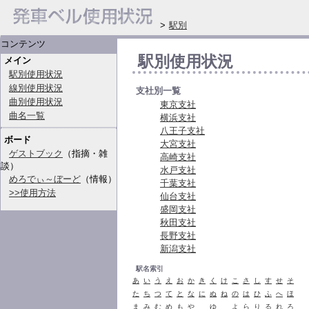
>
駅別
コンテンツ
駅別使用状況
メイン
駅別使用状況
線別使用状況
支社別一覧
曲別使用状況
東京支社
曲名一覧
横浜支社
八王子支社
ボード
大宮支社
ゲストブック
（指摘・雑
高崎支社
談）
水戸支社
めろでぃ～ぼーど
（情報）
千葉支社
>>使用方法
仙台支社
盛岡支社
秋田支社
長野支社
新潟支社
駅名索引
あ
い
う
え
お
か
き
く
け
こ
さ
し
す
せ
そ
た
ち
つ
て
と
な
に
ぬ
ね
の
は
ひ
ふ
へ
ほ
ま
み
む
め
も
や
ゆ
よ
ら
り
る
れ
ろ