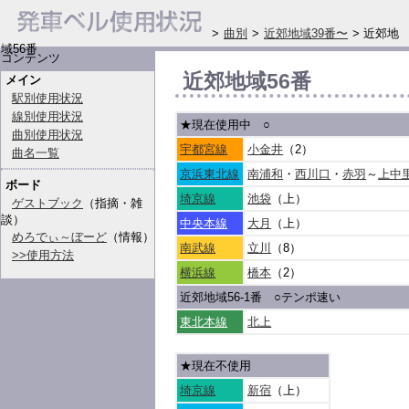
>
曲別
>
近郊地域39番〜
> 近郊地
域56番
コンテンツ
近郊地域56番
メイン
駅別使用状況
線別使用状況
★現在使用中
○
曲別使用状況
宇都宮線
小金井
（2）
曲名一覧
京浜東北線
南浦和
・
西川口
・
赤羽
～
上中
ボード
埼京線
池袋
（上）
ゲストブック
（指摘・雑
談）
中央本線
大月
（上）
めろでぃ～ぼーど
（情報）
南武線
立川
（8）
>>使用方法
横浜線
橋本
（2）
近郊地域56-1番
○
テンポ速い
東北本線
北上
★現在不使用
埼京線
新宿
（上）