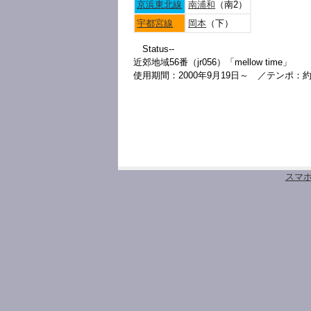
京浜東北線
南浦和
（南2）
宇都宮線
岡本
（下）
Status--
近郊地域56番（jr056）「mellow time」
使用期間：2000年9月19日～ ／テンポ：約
スマ