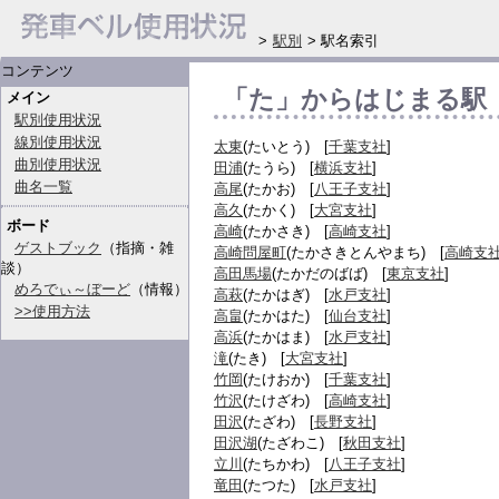
>
駅別
> 駅名索引
コンテンツ
「た」からはじまる駅
メイン
駅別使用状況
線別使用状況
太東
(たいとう) [
千葉支社
]
曲別使用状況
田浦
(たうら) [
横浜支社
]
曲名一覧
高尾
(たかお) [
八王子支社
]
高久
(たかく) [
大宮支社
]
ボード
高崎
(たかさき) [
高崎支社
]
ゲストブック
（指摘・雑
高崎問屋町
(たかさきとんやまち) [
高崎支
談）
高田馬場
(たかだのばば) [
東京支社
]
めろでぃ～ぼーど
（情報）
高萩
(たかはぎ) [
水戸支社
]
>>使用方法
高畠
(たかはた) [
仙台支社
]
高浜
(たかはま) [
水戸支社
]
滝
(たき) [
大宮支社
]
竹岡
(たけおか) [
千葉支社
]
竹沢
(たけざわ) [
高崎支社
]
田沢
(たざわ) [
長野支社
]
田沢湖
(たざわこ) [
秋田支社
]
立川
(たちかわ) [
八王子支社
]
竜田
(たつた) [
水戸支社
]