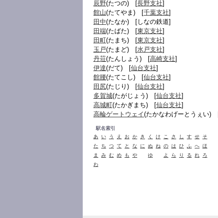
辰野
(たつの) [
長野支社
]
館山
(たてやま) [
千葉支社
]
田中
(たなか) [しなの鉄道]
田端
(たばた) [
東京支社
]
田町
(たまち) [
東京支社
]
玉戸
(たまど) [
水戸支社
]
丹荘
(たんしょう) [
高崎支社
]
伊達
(だて) [
仙台支社
]
館腰
(たてこし) [
仙台支社
]
田尻
(たじり) [
仙台支社
]
多賀城
(たがじょう) [
仙台支社
]
高城町
(たかぎまち) [
仙台支社
]
高輪ゲートウェイ
(たかなわげーとうぇい) 
駅名索引
あ
い
う
え
お
か
き
く
け
こ
さ
し
す
せ
そ
た
ち
つ
て
と
な
に
ぬ
ね
の
は
ひ
ふ
へ
ほ
ま
み
む
め
も
や
ゆ
よ
ら
り
る
れ
ろ
わ