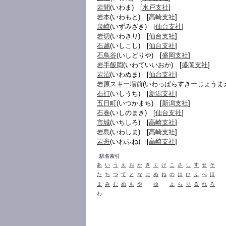
岩間
(いわま) [
水戸支社
]
岩本
(いわもと) [
高崎支社
]
泉崎
(いずみざき) [
仙台支社
]
岩切
(いわきり) [
仙台支社
]
石越
(いしこし) [
仙台支社
]
石鳥谷
(いしどりや) [
盛岡支社
]
岩手飯岡
(いわていいおか) [
盛岡支社
]
岩沼
(いわぬま) [
仙台支社
]
岩原スキー場前
(いわっぱらすきーじょうまえ
石打
(いしうち) [
新潟支社
]
五日町
(いつかまち) [
新潟支社
]
石巻
(いしのまき) [
仙台支社
]
市城
(いちしろ) [
高崎支社
]
岩島
(いわしま) [
高崎支社
]
岩舟
(いわふね) [
高崎支社
]
駅名索引
あ
い
う
え
お
か
き
く
け
こ
さ
し
す
せ
そ
た
ち
つ
て
と
な
に
ぬ
ね
の
は
ひ
ふ
へ
ほ
ま
み
む
め
も
や
ゆ
よ
ら
り
る
れ
ろ
わ