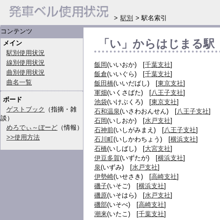
>
駅別
> 駅名索引
コンテンツ
「い」からはじまる駅
メイン
駅別使用状況
線別使用状況
飯岡
(いいおか) [
千葉支社
]
曲別使用状況
飯倉
(いいぐら) [
千葉支社
]
曲名一覧
飯田橋
(いいだばし) [
東京支社
]
軍畑
(いくさばた) [
八王子支社
]
ボード
池袋
(いけぶくろ) [
東京支社
]
ゲストブック
（指摘・雑
石和温泉
(いさわおんせん) [
八王子支社
]
談）
石岡
(いしおか) [
水戸支社
]
めろでぃ～ぼーど
（情報）
石神前
(いしがみまえ) [
八王子支社
]
>>使用方法
石川町
(いしかわちょう) [
横浜支社
]
石橋
(いしばし) [
大宮支社
]
伊豆多賀
(いずたが) [
横浜支社
]
泉
(いずみ) [
水戸支社
]
伊勢崎
(いせさき) [
高崎支社
]
磯子
(いそご) [
横浜支社
]
磯原
(いそはら) [
水戸支社
]
磯部
(いそべ) [
高崎支社
]
潮来
(いたこ) [
千葉支社
]