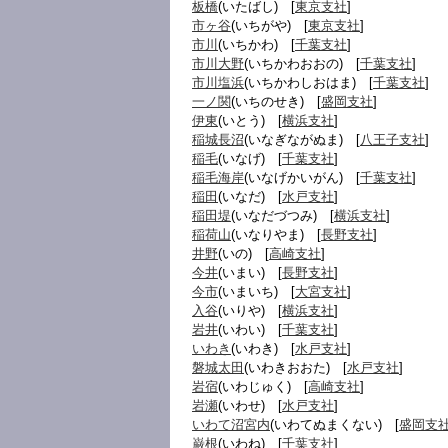
板橋
(いたばし) [
東京支社
]
市ヶ谷
(いちがや) [
東京支社
]
市川
(いちかわ) [
千葉支社
]
市川大野
(いちかわおおの) [
千葉支社
]
市川塩浜
(いちかわしおはま) [
千葉支社
]
一ノ関
(いちのせき) [
盛岡支社
]
伊東
(いとう) [
横浜支社
]
稲城長沼
(いなぎながぬま) [
八王子支社
]
稲毛
(いなげ) [
千葉支社
]
稲毛海岸
(いなげかいがん) [
千葉支社
]
稲田
(いなだ) [
水戸支社
]
稲田堤
(いなだづつみ) [
横浜支社
]
稲荷山
(いなりやま) [
長野支社
]
井野
(いの) [
高崎支社
]
今井
(いまい) [
長野支社
]
今市
(いまいち) [
大宮支社
]
入谷
(いりや) [
横浜支社
]
岩井
(いわい) [
千葉支社
]
いわき
(いわき) [
水戸支社
]
磐城太田
(いわきおおた) [
水戸支社
]
岩宿
(いわじゅく) [
高崎支社
]
岩瀬
(いわせ) [
水戸支社
]
いわて沼宮内
(いわてぬまくない) [
盛岡支
巌根
(いわね) [
千葉支社
]