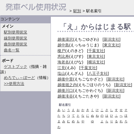
>
駅別
> 駅名索引
コンテンツ
「え」からはじまる駅
メイン
駅別使用状況
線別使用状況
越後湯沢
(えちごゆざわ) [
新潟支社
]
曲別使用状況
越中島
(えっちゅうじま) [
東京支社
]
曲名一覧
榎戸
(えのきど) [
千葉支社
]
恵比寿
(えびす) [
東京支社
]
ボード
海老名
(えびな) [
横浜支社
]
ゲストブック
（指摘・雑
江見
(えみ) [
千葉支社
]
談）
塩山
(えんざん) [
八王子支社
]
めろでぃ～ぼーど
（情報）
越後中里
(えちごなかざと) [
新潟支社
]
>>使用方法
越後堀之内
(えちごほりのうち) [
新潟支社
]
越後川口
(えちごかわぐち) [
新潟支社
]
越後滝谷
(えちごたきや) [
新潟支社
]
駅名索引
あ
い
う
え
お
か
き
く
け
こ
さ
し
す
せ
そ
た
ち
つ
て
と
な
に
ぬ
ね
の
は
ひ
ふ
へ
ほ
ま
み
む
め
も
や
ゆ
よ
ら
り
る
れ
ろ
わ