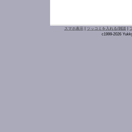
スマホ表示
|
ツッコミを入れる/雑談
|
c1999-2026 Yukky