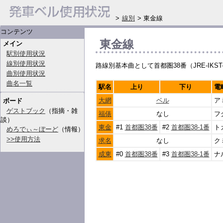
>
線別
> 東金線
コンテンツ
東金線
メイン
駅別使用状況
線別使用状況
路線別基本曲として首都圏38番（JRE-IKS
曲別使用状況
曲名一覧
駅名
上り
下り
電
大網
ベル
ア
ボード
ゲストブック
（指摘・雑
福俵
なし
フ
談）
東金
#1
首都圏38番
#2
首都圏38-1番
ト
めろでぃ～ぼーど
（情報）
>>使用方法
求名
なし
ク
成東
#0
首都圏38番
#3
首都圏38-1番
ナ