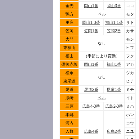
金光
岡山1番
岡山3番
ココ
鴨方
ベル
モタ
里庄
岡山1-3番
福山1-1番
サト
笠岡
笠岡1番
笠岡2番
カサ
大門
モン
なし
東福山
ヒフ
福山
（季節により変動）
フク
備後赤坂
岡山1番
福山1番
アカ
松永
ツカ
なし
東尾道
ヒチ
尾道
尾道2番
尾道1番
ミチ
糸崎
ベル
イト
三原
広島4-3番
広島2-3番
ミハ
本郷
ホン
河内
コウ
入野
広島4番
広島2番
ニユ