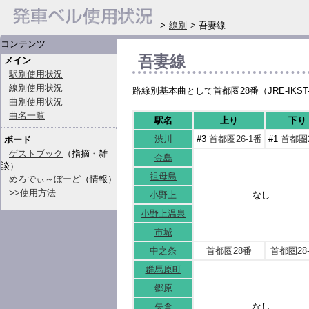
>
線別
> 吾妻線
コンテンツ
吾妻線
メイン
駅別使用状況
線別使用状況
路線別基本曲として首都圏28番（JRE-IKS
曲別使用状況
曲名一覧
駅名
上り
下り
渋川
#3
首都圏26-1番
#1
首都圏
ボード
ゲストブック
（指摘・雑
金島
談）
祖母島
めろでぃ～ぼーど
（情報）
>>使用方法
小野上
なし
小野上温泉
市城
中之条
首都圏28番
首都圏28
群馬原町
郷原
矢倉
なし