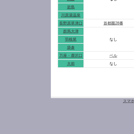
岩島
川原湯温泉
長野原草津口
首都圏28番
群馬大津
羽根尾
なし
袋倉
万座・鹿沢口
ベル
大前
なし
スマ