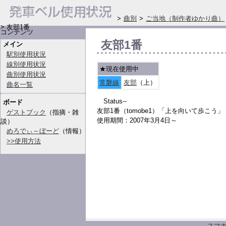
>
曲別
>
ご当地（制作者ゆかり曲）
> 友部1番
コンテンツ
友部1番
メイン
駅別使用状況
線別使用状況
★現在使用中
曲別使用状況
常磐線
友部
（上）
曲名一覧
Status--
ボード
友部1番（tomobe1）「上を向いて歩こう」
ゲストブック
（指摘・雑
使用期間：2007年3月4日～
談）
めろでぃ～ぼーど
（情報）
>>使用方法
スマ