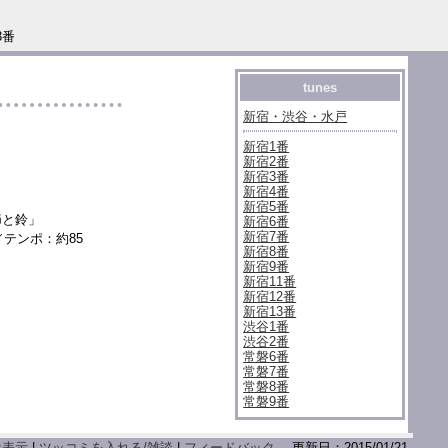
3番
tunes
新宿・渋谷・水戸
新宿1番
新宿2番
新宿3番
新宿4番
新宿5番
音節と鈴」
新宿6番
新宿7番
日／テンポ：約85
新宿8番
新宿9番
新宿11番
新宿12番
新宿13番
渋谷1番
渋谷2番
常磐6番
常磐7番
常磐8番
常磐9番
ホ表示
|
ツッコミを入れる/雑談
|
フィードバック
更新日：2015/01/21