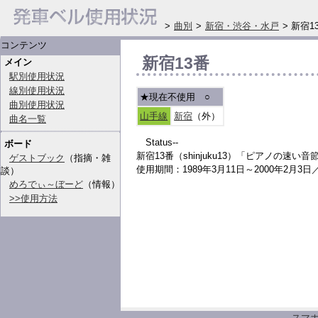
>
曲別
>
新宿・渋谷・水戸
> 新宿1
コンテンツ
新宿13番
メイン
駅別使用状況
線別使用状況
★現在不使用
○
曲別使用状況
山手線
新宿
（外）
曲名一覧
Status--
ボード
新宿13番（shinjuku13）「ピアノの速い
ゲストブック
（指摘・雑
使用期間：1989年3月11日～2000年2月3
談）
めろでぃ～ぼーど
（情報）
>>使用方法
スマ