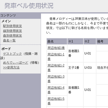
コンテンツ
発車メロディーはJR東日本が使用してい
メイン
曲名は一部のものにしかなく、今まで不便
駅別使用状況
状況」では以下に挙げる名前を用いていま
線別使用状況
い。
曲別使用状況
曲名一覧
曲名
※1
※2
備考
周辺地域1番
ボード
首都圏1
U-01
ゲストブック
（指摘・雑
周辺地域1-1
番
談）
番
めろでぃ～ぼーど
（情報）
周辺地域1-2
>>使用方法
王子1番
U-01t
現在不
番
周辺地域1-3
番
周辺地域1-4
首都圏1
U-01
番
番
周辺地域1-5
番