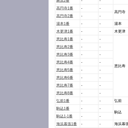
舞浜2番
-
-
高円寺1番
-
-
高円寺
高円寺2番
-
-
湯本1番
-
-
湯本
木更津1番
-
-
木更津
恵比寿1番
-
-
恵比寿2番
-
-
恵比寿3番
-
-
恵比寿4番
-
-
恵比寿
恵比寿5番
-
-
恵比寿6番
-
-
恵比寿7番
-
-
恵比寿8番
-
-
弘前1番
-
-
弘前
駒込1番
-
-
駒込
駒込1-1番
-
-
海浜幕張1番
-
-
海浜幕