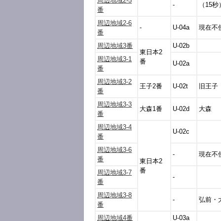
周辺地域2-5
-
（15秒
番
周辺地域2-6
-
U-04a
現在不
番
周辺地域3番
U-02b
東日本2
周辺地域3-1
番
U-02a
番
周辺地域3-2
王子2番
U-02t
旧王子
番
周辺地域3-3
大森1番
U-02d
大森
番
周辺地域3-4
U-02c
番
周辺地域3-6
-
現在不
番
東日本2
番
周辺地域3-7
-
番
周辺地域3-8
-
弘前・
番
周辺地域4番
U-03a