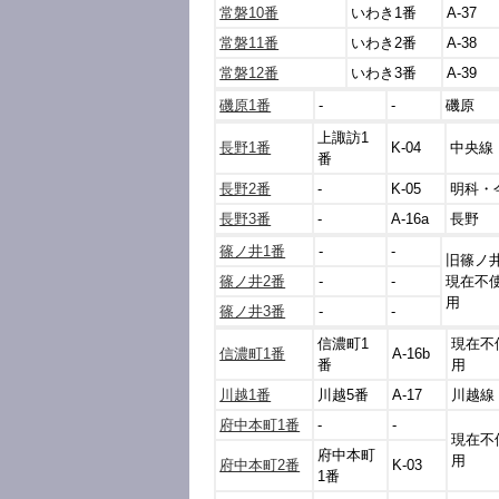
常磐10番
いわき1番
A-37
常磐11番
いわき2番
A-38
常磐12番
いわき3番
A-39
磯原1番
-
-
磯原
上諏訪1
長野1番
K-04
中央線
番
長野2番
-
K-05
明科・
長野3番
-
A-16a
長野
篠ノ井1番
-
-
旧篠ノ
篠ノ井2番
-
-
現在不
用
篠ノ井3番
-
-
信濃町1
現在不
信濃町1番
A-16b
番
用
川越1番
川越5番
A-17
川越線
府中本町1番
-
-
現在不
府中本町
用
府中本町2番
K-03
1番