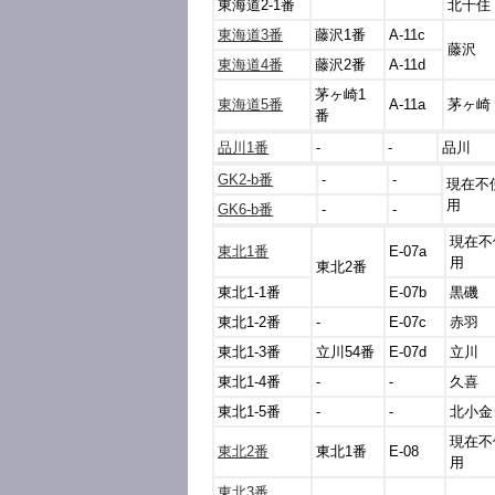
東海道2-1番
北千住
東海道3番
藤沢1番
A-11c
藤沢
東海道4番
藤沢2番
A-11d
茅ヶ崎1
東海道5番
A-11a
茅ヶ崎
番
品川1番
-
-
品川
GK2-b番
-
-
現在不
用
GK6-b番
-
-
現在不
東北1番
E-07a
用
東北2番
東北1-1番
E-07b
黒磯
東北1-2番
-
E-07c
赤羽
東北1-3番
立川54番
E-07d
立川
東北1-4番
-
-
久喜
東北1-5番
-
-
北小金
現在不
東北2番
東北1番
E-08
用
東北3番