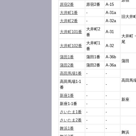
原宿
原宿2番
原宿2番
A-15
大井町1番
-
A-31a
旧大井
大井町2番
-
A-32a
大井町2
大井町101番
A-31
番
大井町
尾
大井町1
大井町102番
A-32
番
蒲田1番
蒲田1番
A-36b
蒲田
蒲田2番
蒲田2番
A-36a
高田馬場1番
-
-
高田馬
高田馬場1-1
-
-
番
新座1番
-
-
新座
新座1-1番
-
-
さいたま1番
-
-
さいたま2番
-
-
舞浜1番
-
-
舞浜