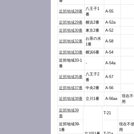
番
八王子1
近郊地域28番
A-55
番
近郊地域29番
横浜2番
A-52a
近郊地域30番
東京2番
A-52
お茶の水
近郊地域32番
A-58
1番
近郊地域33番
横浜6番
A-54
近郊地域33-1
-
A-54a
番
八王子2
近郊地域35番
A-57
番
近郊地域37番
中央2番
A-56
現在不
近郊地域38番
立川1番
A-56ax
用
近郊地域39
T-21
番
近郊地域39-
現在不
1番
用
立川51番
T-21a