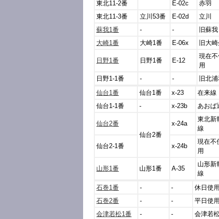
東北11-2番
E-02c
赤羽
東北11-3番
立川53番
E-02d
立川
蘇我1番
-
-
旧蘇我
大崎1番
大崎1番
E-06x
旧大崎
現在不
日野1番
日野1番
E-12
用
日野1-1番
-
-
旧北浦
仙台1番
仙台1番
x-23
在来線
仙台1-1番
-
x-23b
あおば
東北新
仙台2番
x-24a
線
仙台2番
現在不
仙台2-1番
x-24b
用
山形新
山形1番
山形1番
A-35
線
石巻1番
-
-
休日使
石巻2番
-
-
平日使
会津若松1番
-
-
会津若