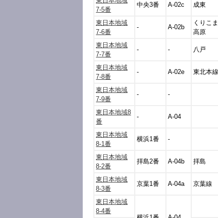
東日本地域
中央3番
A-02c
成東
7-5番
東日本地域
くりこ
-
A-02b
7-6番
高原
東日本地域
-
-
八戸
7-7番
東日本地域
-
A-02e
東北本
7-8番
東日本地域
-
-
7-9番
東日本地域8
-
A-04
番
東日本地域
横浜1番
-
8-1番
東日本地域
拝島2番
A-04b
拝島
8-2番
東日本地域
京葉1番
A-04a
京葉線
8-3番
東日本地域
8-4番
横浜1番
A-04