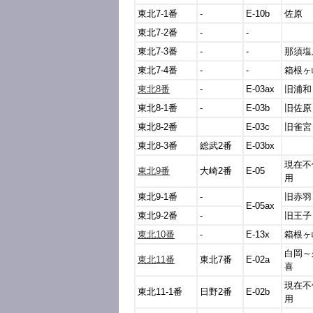
東北7-1番
-
E-10b
佐原
東北7-2番
-
-
東北7-3番
-
-
那須塩
東北7-4番
-
-
箱根ヶ
東北8番
-
E-03ax
旧浦和
東北8-1番
-
E-03b
旧佐原
東北8-2番
E-03c
旧雀宮
東北8-3番
総武2番
E-03bx
現在不
東北9番
大崎2番
E-05
用
東北9-1番
-
旧赤羽
E-05ax
東北9-2番
-
旧王子
東北10番
-
E-13x
箱根ヶ
白岡～
東北11番
東北7番
E-02a
喜
現在不
東北11-1番
日野2番
E-02b
用