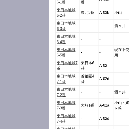
6-1番
番
東日本地域
東北9番
A-03b
小山
6-2番
東日本地域
-
-
酒々井
6-3番
東日本地域
-
-
6-4番
東日本地域
現在不
-
-
6-5番
用
東日本地域7
東日本6
A-02
番
番
東日本地域
首都圏4
A-02d
7-1番
番
東日本地域
-
-
酒々井
7-2番
東日本地域
小山・
大船1番
A-02a
7-3番
ヶ崎
東日本地域
-
A-02d
7-4番