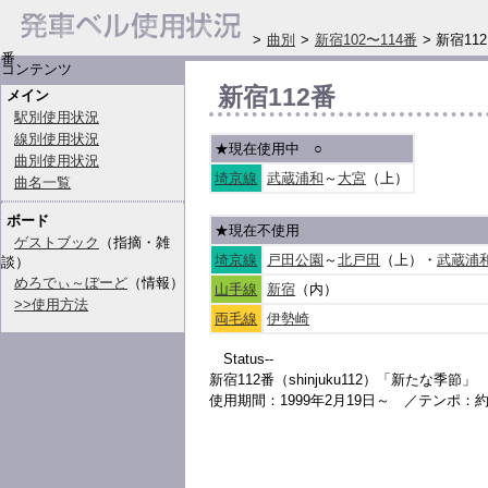
>
曲別
>
新宿102〜114番
> 新宿112
番
コンテンツ
新宿112番
メイン
駅別使用状況
線別使用状況
★現在使用中
○
曲別使用状況
埼京線
武蔵浦和
～
大宮
（上）
曲名一覧
ボード
★現在不使用
ゲストブック
（指摘・雑
埼京線
戸田公園
～
北戸田
（上）・
武蔵浦
談）
めろでぃ～ぼーど
（情報）
山手線
新宿
（内）
>>使用方法
両毛線
伊勢崎
Status--
新宿112番（shinjuku112）「新たな季節」
使用期間：1999年2月19日～ ／テンポ：約