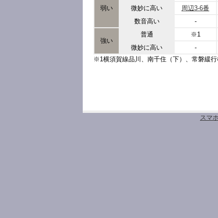
弱い
微妙に高い
周辺3-6番
数音高い
-
普通
※1
強い
微妙に高い
-
※1横須賀線品川、南千住（下）、常磐緩
スマ