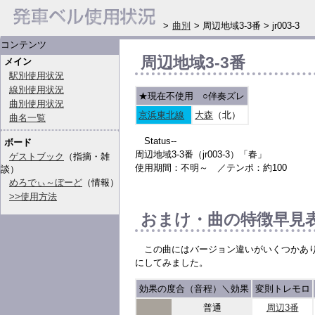
>
曲別
> 周辺地域3-3番 > jr003-3
コンテンツ
周辺地域3-3番
メイン
駅別使用状況
線別使用状況
★現在不使用
○
伴奏ズレ
曲別使用状況
京浜東北線
大森
（北）
曲名一覧
Status--
ボード
周辺地域3-3番（jr003-3）「春」
ゲストブック
（指摘・雑
使用期間：不明～ ／テンポ：約100
談）
めろでぃ～ぼーど
（情報）
>>使用方法
おまけ・曲の特徴早見
この曲にはバージョン違いがいくつかあ
にしてみました。
効果の度合（音程）＼効果
変則トレモロ
普通
周辺3番