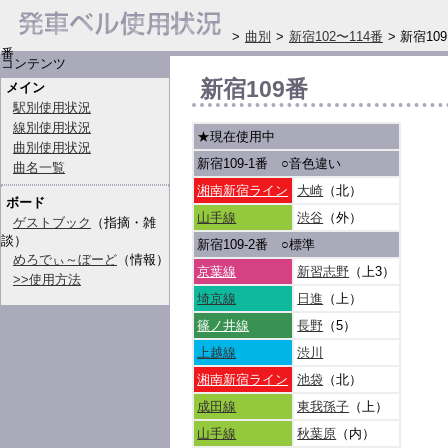
>
曲別
>
新宿102〜114番
> 新宿109
番
コンテンツ
新宿109番
メイン
駅別使用状況
線別使用状況
★現在使用中
曲別使用状況
新宿109-1番
○
音色違い
曲名一覧
湘南新宿ライン
大崎
（北）
ボード
山手線
渋谷
（外）
ゲストブック
（指摘・雑
談）
新宿109-2番
○
標準
めろでぃ～ぼーど
（情報）
京葉線
新習志野
（上3）
>>使用方法
埼京線
日進
（上）
篠ノ井線
長野
（5）
上越線
渋川
湘南新宿ライン
池袋
（北）
成田線
東我孫子
（上）
山手線
秋葉原
（内）