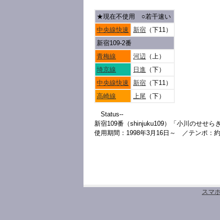
★現在不使用
○
若干速い
中央線快速
新宿
（下11）
新宿109-2番
青梅線
河辺
（上）
埼京線
日進
（下）
中央線快速
新宿
（下11）
高崎線
上尾
（下）
Status--
新宿109番（shinjuku109）「小川のせせら
使用期間：1998年3月16日～ ／テンポ：約
スマ