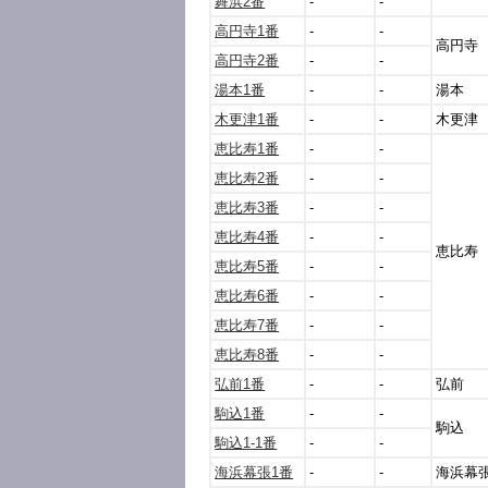
舞浜2番
-
-
高円寺1番
-
-
高円寺
高円寺2番
-
-
湯本1番
-
-
湯本
木更津1番
-
-
木更津
恵比寿1番
-
-
恵比寿2番
-
-
恵比寿3番
-
-
恵比寿4番
-
-
恵比寿
恵比寿5番
-
-
恵比寿6番
-
-
恵比寿7番
-
-
恵比寿8番
-
-
弘前1番
-
-
弘前
駒込1番
-
-
駒込
駒込1-1番
-
-
海浜幕張1番
-
-
海浜幕