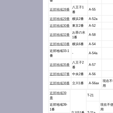
番
八王子1
近郊地域28番
A-55
番
近郊地域29番
横浜2番
A-52a
近郊地域30番
東京2番
A-52
お茶の水
近郊地域32番
A-58
1番
近郊地域33番
横浜6番
A-54
近郊地域33-1
-
A-54a
番
八王子2
近郊地域35番
A-57
番
近郊地域37番
中央2番
A-56
現在不
近郊地域38番
立川1番
A-56ax
用
近郊地域39
T-21
番
近郊地域39-
現在不
1番
用
立川51番
T-21a