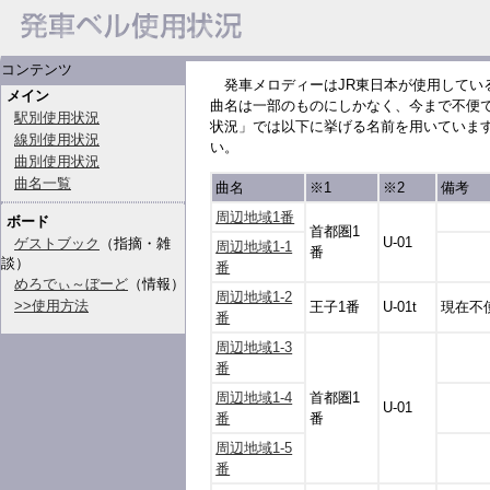
コンテンツ
発車メロディーはJR東日本が使用してい
メイン
曲名は一部のものにしかなく、今まで不便
駅別使用状況
状況」では以下に挙げる名前を用いていま
線別使用状況
い。
曲別使用状況
曲名一覧
曲名
※1
※2
備考
周辺地域1番
ボード
首都圏1
U-01
ゲストブック
（指摘・雑
周辺地域1-1
番
談）
番
めろでぃ～ぼーど
（情報）
周辺地域1-2
>>使用方法
王子1番
U-01t
現在不
番
周辺地域1-3
番
周辺地域1-4
首都圏1
U-01
番
番
周辺地域1-5
番