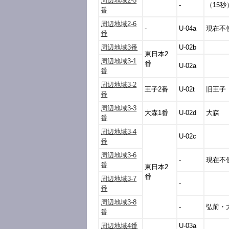
周辺地域2-5
-
（15秒
番
周辺地域2-6
-
U-04a
現在不
番
周辺地域3番
U-02b
東日本2
周辺地域3-1
番
U-02a
番
周辺地域3-2
王子2番
U-02t
旧王子
番
周辺地域3-3
大森1番
U-02d
大森
番
周辺地域3-4
U-02c
番
周辺地域3-6
-
現在不
番
東日本2
番
周辺地域3-7
-
番
周辺地域3-8
-
弘前・
番
周辺地域4番
U-03a