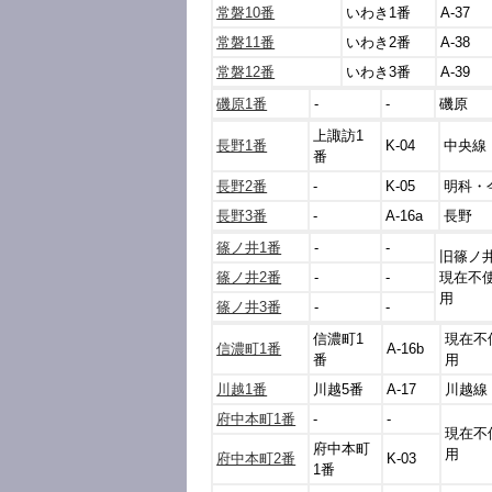
常磐10番
いわき1番
A-37
常磐11番
いわき2番
A-38
常磐12番
いわき3番
A-39
磯原1番
-
-
磯原
上諏訪1
長野1番
K-04
中央線
番
長野2番
-
K-05
明科・
長野3番
-
A-16a
長野
篠ノ井1番
-
-
旧篠ノ
篠ノ井2番
-
-
現在不
用
篠ノ井3番
-
-
信濃町1
現在不
信濃町1番
A-16b
番
用
川越1番
川越5番
A-17
川越線
府中本町1番
-
-
現在不
府中本町
用
府中本町2番
K-03
1番