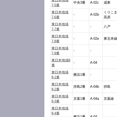
東日本地域
中央3番
A-02c
成東
7-5番
東日本地域
くりこ
-
A-02b
7-6番
高原
東日本地域
-
-
八戸
7-7番
東日本地域
-
A-02e
東北本
7-8番
東日本地域
-
-
7-9番
東日本地域8
-
A-04
番
東日本地域
横浜1番
-
8-1番
東日本地域
拝島2番
A-04b
拝島
8-2番
東日本地域
京葉1番
A-04a
京葉線
8-3番
東日本地域
8-4番
横浜1番
A-04