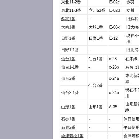
東北11-2番
E-02c
赤羽
東北11-3番
立川53番
E-02d
立川
蘇我1番
-
-
旧蘇我
大崎1番
大崎1番
E-06x
旧大崎
現在不
日野1番
日野1番
E-12
用
日野1-1番
-
-
旧北浦
仙台1番
仙台1番
x-23
在来線
仙台1-1番
-
x-23b
あおば
東北新
仙台2番
x-24a
線
仙台2番
現在不
仙台2-1番
x-24b
用
山形新
山形1番
山形1番
A-35
線
石巻1番
-
-
休日使
石巻2番
-
-
平日使
会津若松1番
-
-
会津若