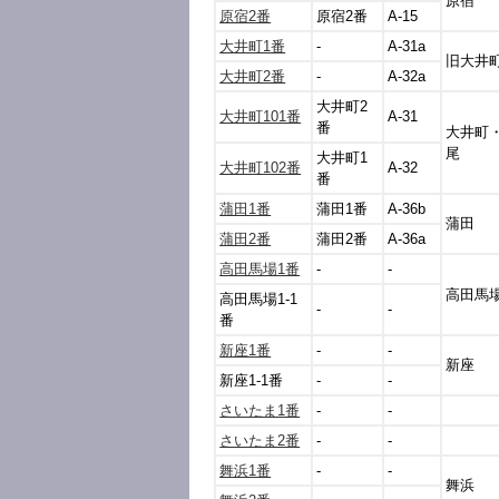
原宿
原宿2番
原宿2番
A-15
大井町1番
-
A-31a
旧大井
大井町2番
-
A-32a
大井町2
大井町101番
A-31
番
大井町
尾
大井町1
大井町102番
A-32
番
蒲田1番
蒲田1番
A-36b
蒲田
蒲田2番
蒲田2番
A-36a
高田馬場1番
-
-
高田馬
高田馬場1-1
-
-
番
新座1番
-
-
新座
新座1-1番
-
-
さいたま1番
-
-
さいたま2番
-
-
舞浜1番
-
-
舞浜