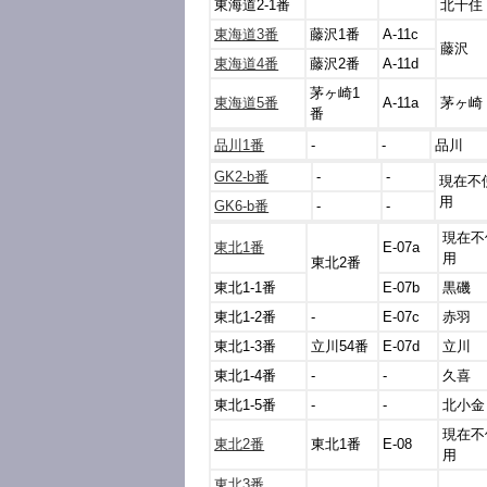
東海道2-1番
北千住
東海道3番
藤沢1番
A-11c
藤沢
東海道4番
藤沢2番
A-11d
茅ヶ崎1
東海道5番
A-11a
茅ヶ崎
番
品川1番
-
-
品川
GK2-b番
-
-
現在不
用
GK6-b番
-
-
現在不
東北1番
E-07a
用
東北2番
東北1-1番
E-07b
黒磯
東北1-2番
-
E-07c
赤羽
東北1-3番
立川54番
E-07d
立川
東北1-4番
-
-
久喜
東北1-5番
-
-
北小金
現在不
東北2番
東北1番
E-08
用
東北3番