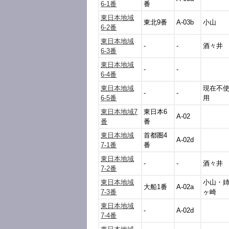
6-1番
番
東日本地域
東北9番
A-03b
小山
6-2番
東日本地域
-
-
酒々井
6-3番
東日本地域
-
-
6-4番
東日本地域
現在不
-
-
6-5番
用
東日本地域7
東日本6
A-02
番
番
東日本地域
首都圏4
A-02d
7-1番
番
東日本地域
-
-
酒々井
7-2番
東日本地域
小山・
大船1番
A-02a
7-3番
ヶ崎
東日本地域
-
A-02d
7-4番