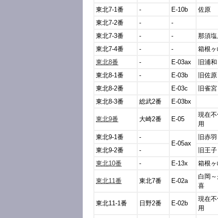
東北7-1番
-
E-10b
佐原
東北7-2番
-
-
東北7-3番
-
-
那須塩
東北7-4番
-
-
箱根ヶ
東北8番
-
E-03ax
旧浦和
東北8-1番
-
E-03b
旧佐原
東北8-2番
E-03c
旧雀宮
東北8-3番
総武2番
E-03bx
現在不
東北9番
大崎2番
E-05
用
東北9-1番
-
旧赤羽
E-05ax
東北9-2番
-
旧王子
東北10番
-
E-13x
箱根ヶ
白岡～
東北11番
東北7番
E-02a
喜
現在不
東北11-1番
日野2番
E-02b
用