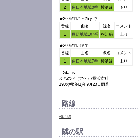
2
東日本地域8番
横浜線
下り
★2005/11/4～25まで
番線
曲名
線名
コメント
1
周辺地域107番
横浜線
上り
★2005/11/3まで
番線
曲名
線名
コメント
1
東日本地域7番
横浜線
上り
Status--
ふちのべ（フヘ）/横浜支社
1908(明治41)年9月23日開業
路線
横浜線
隣の駅