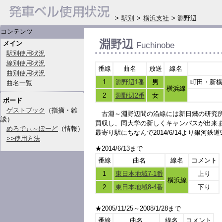
>
駅別
>
横浜支社
> 淵野辺
コンテンツ
淵野辺
メイン
Fuchinobe
駅別使用状況
線別使用状況
番線
曲名
放送
線名
曲別使用状況
1
淵野辺1番
男
町田・新
曲名一覧
横浜線
2
淵野辺2番
女
ボード
ゲストブック
（指摘・雑
古淵～淵野辺間の沿線には新日鐵の研究
談）
買収し、同大学の新しくキャンパスが出来
めろでぃ～ぼーど
（情報）
最寄り駅にちなんで2014/6/14より銀河鉄
>>使用方法
★2014/6/13まで
番線
曲名
線名
コメント
1
東日本地域7-1番
上り
横浜線
2
東日本地域8-4番
下り
★2005/11/25～2008/1/28まで
番線
曲名
線名
コメント