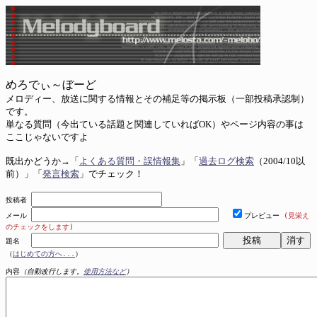
めろでぃ～ぼーど
メロディー、放送に関する情報とその補足等の掲示板（一部投稿承認制）
です。
単なる質問（今出ている話題と関連していればOK）やページ内容の事は
ここじゃないですよ
既出かどうか→「
よくある質問・誤情報集
」「
過去ログ検索
（2004/10以
前）」「
発言検索
」でチェック！
投稿者
メール
プレビュー
(見栄え
のチェックをします)
題名
（
はじめての方へ...
）
内容
（自動改行します。
使用方法など
）