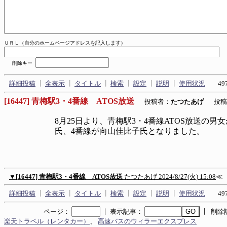
ＵＲＬ（自分のホームページアドレスを記入します）
削除キー
詳細投稿
┃
全表示
┃
タイトル
┃
検索
┃
設定
┃
説明
┃
使用状況
497
[16447] 青梅駅3・4番線 ATOS放送
投稿者：
たつたあげ
投稿日： 
8月25日より、青梅駅3・4番線ATOS放送の
氏、4番線が向山佳比子氏となりました。
▼
[16447] 青梅駅3・4番線 ATOS放送
たつたあげ
2024/8/27(火) 15:08
≪
詳細投稿
┃
全表示
┃
タイトル
┃
検索
┃
設定
┃
説明
┃
使用状況
497
｜
ページ：
表示記事：
┃ 削除
楽天トラベル（レンタカー）
、
高速バスのウィラーエクスプレス