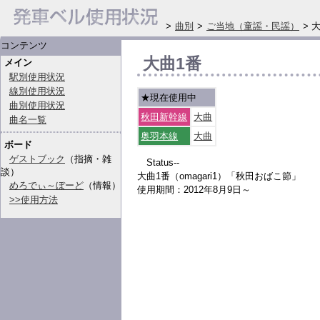
>
曲別
>
ご当地（童謡・民謡）
> 
コンテンツ
大曲1番
メイン
駅別使用状況
線別使用状況
★現在使用中
曲別使用状況
秋田新幹線
大曲
曲名一覧
奥羽本線
大曲
ボード
ゲストブック
（指摘・雑
Status--
談）
大曲1番（omagari1）「秋田おばこ節」
めろでぃ～ぼーど
（情報）
使用期間：2012年8月9日～
>>使用方法