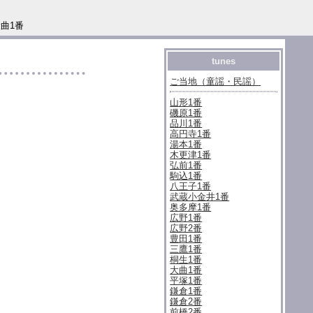
大曲1番
tunes
ご当地（童謡・民謡）
山形1番
磯原1番
品川1番
高円寺1番
湯本1番
木更津1番
弘前1番
駒込1番
八王子1番
武蔵小金井1番
奥多摩1番
広野1番
広野2番
豊田1番
三鷹1番
桐生1番
大曲1番
平塚1番
鎌倉1番
鎌倉2番
前橋2番