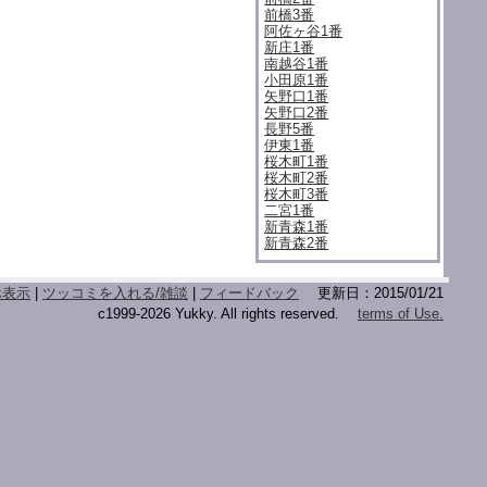
前橋3番
阿佐ヶ谷1番
新庄1番
南越谷1番
小田原1番
矢野口1番
矢野口2番
長野5番
伊東1番
桜木町1番
桜木町2番
桜木町3番
二宮1番
新青森1番
新青森2番
ホ表示
|
ツッコミを入れる/雑談
|
フィードバック
更新日：2015/01/21
c1999-2026 Yukky. All rights reserved.
terms of Use.