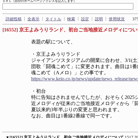
ＵＲＬ（自分のホームページアドレスを記入します）
詳細投稿
┃
全表示
┃
タイトル
┃
検索
┃
設定
┃
説明
┃
使用状況
375
[16552] 京王よみうりランド、初台ご当地接近メロディにつ
表題の駅について、
・京王よみうりランド
ジャイアンツスタジアムの開業に合わせ、3/1(
団歌「闘魂こめて」に変更されます。曲目は1番
魂こめて（Aメロ）」との事です。
https://www.keio.co.jp/news/update/news_release/ne
・初台
特に告知はされませんでしたが、おそらく202
近メロディが従来のご当地接近メロディから「闘
夏以来約3年半ぶりの変更と思われます。
なお、曲目は1番線2番線で同一です。
▼
[16552] 京王よみうりランド、初台ご当地接近メロディについて
1517
2