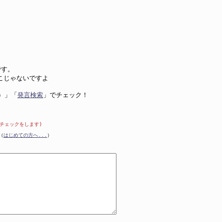
です。
こじゃないですよ
前）」「
発言検索
」でチェック！
のチェックをします)
（
はじめての方へ...
）