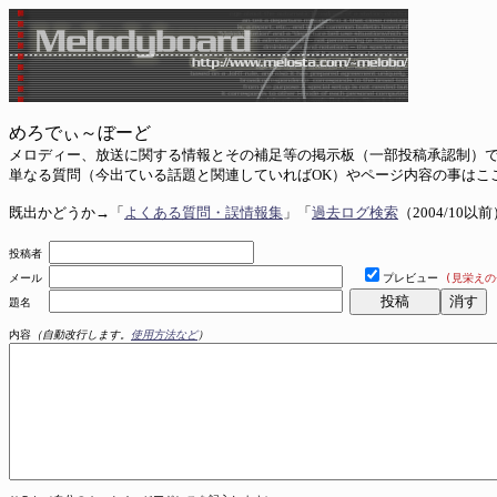
めろでぃ～ぼーど
メロディー、放送に関する情報とその補足等の掲示板（一部投稿承認制）
単なる質問（今出ている話題と関連していればOK）やページ内容の事はこ
既出かどうか→「
よくある質問・誤情報集
」「
過去ログ検索
（2004/10以
投稿者
メール
プレビュー
(見栄え
題名
内容
（自動改行します。
使用方法など
）