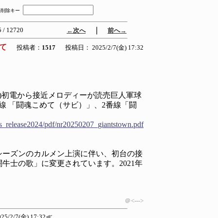
削除キー
 / 12720
｜
←次へ
前へ→
いて
投稿者：
1517
投稿日： 2025/2/7(金) 17:32
土)初電から接近メロディーが読売巨人軍球
線 「闘魂こめて（サビ）」、2番線「闘
ws_release2024/pdf/nr20250207_giantstown.pdf
5シーズンのカルメン上演に伴い、初台の接
牛士の歌」に変更されています。2021年
＠<--->
025/2/7(金) 17:32
≪