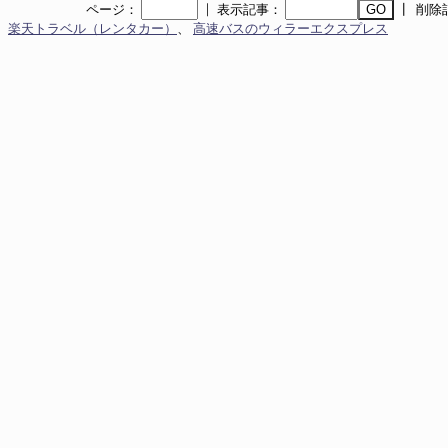
｜
ページ：
表示記事：
┃ 削除
楽天トラベル（レンタカー）
、
高速バスのウィラーエクスプレス