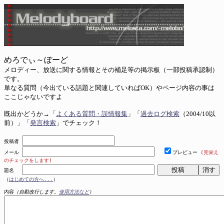
めろでぃ～ぼーど
メロディー、放送に関する情報とその補足等の掲示板（一部投稿承認制）
です。
単なる質問（今出ている話題と関連していればOK）やページ内容の事は
ここじゃないですよ
既出かどうか→「
よくある質問・誤情報集
」「
過去ログ検索
（2004/10以
前）」「
発言検索
」でチェック！
投稿者
メール
プレビュー
(見栄え
のチェックをします)
題名
（
はじめての方へ...
）
内容
（自動改行します。
使用方法など
）