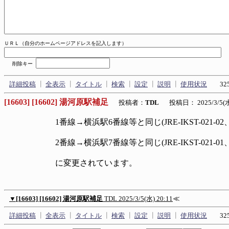
ＵＲＬ（自分のホームページアドレスを記入します）
削除キー
詳細投稿
┃
全表示
┃
タイトル
┃
検索
┃
設定
┃
説明
┃
使用状況
325
[16603] [16602] 湯河原駅補足
投稿者：
TDL
投稿日： 2025/3/5(水)
1番線→横浜駅6番線等と同じ(JRE-IKST-021-0
2番線→横浜駅7番線等と同じ(JRE-IKST-021-01
に変更されています。
▼
[16603] [16602] 湯河原駅補足
TDL
2025/3/5(水) 20:11
≪
詳細投稿
┃
全表示
┃
タイトル
┃
検索
┃
設定
┃
説明
┃
使用状況
325