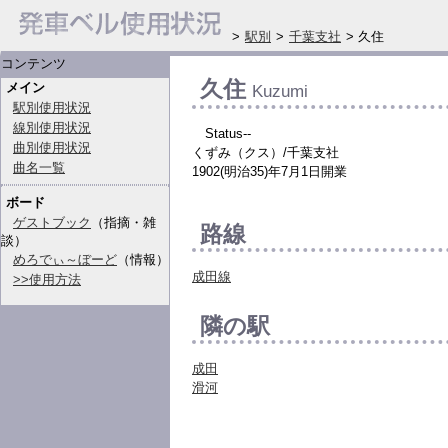
>
駅別
>
千葉支社
> 久住
コンテンツ
久住
メイン
Kuzumi
駅別使用状況
線別使用状況
Status--
曲別使用状況
くずみ（クス）/千葉支社
曲名一覧
1902(明治35)年7月1日開業
ボード
ゲストブック
（指摘・雑
路線
談）
めろでぃ～ぼーど
（情報）
成田線
>>使用方法
隣の駅
成田
滑河