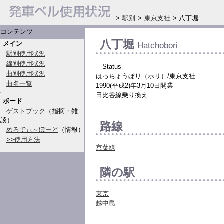
>
駅別
>
東京支社
> 八丁堀
コンテンツ
八丁堀
メイン
Hatchobori
駅別使用状況
線別使用状況
Status--
曲別使用状況
はっちょうぼり（ホリ）/東京支社
曲名一覧
1990(平成2)年3月10日開業
日比谷線乗り換え
ボード
ゲストブック
（指摘・雑
談）
路線
めろでぃ～ぼーど
（情報）
>>使用方法
京葉線
隣の駅
東京
越中島