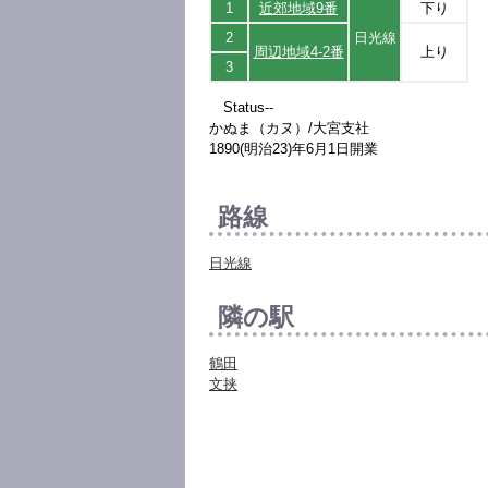
1
近郊地域9番
下り
2
日光線
周辺地域4-2番
上り
3
Status--
かぬま（カヌ）/大宮支社
1890(明治23)年6月1日開業
路線
日光線
隣の駅
鶴田
文挟