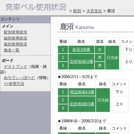
>
駅別
>
大宮支社
> 鹿沼
コンテンツ
鹿沼
メイン
Kanuma
駅別使用状況
線別使用状況
番線
曲名
放送
線名
コメン
曲別使用状況
1
新宿106番
女
下り
曲名一覧
2
男
日光線
ボード
近郊地域53番
上り
3
男
ゲストブック
（指摘・雑
談）
★2006/2/11～5/25まで
めろでぃ～ぼーど
（情報）
>>使用方法
番線
曲名
線名
コメント
1
周辺地域4-6番
下り
2
日光線
近郊地域9-5番
上り
3
★1998年頃～2006/2/10まで
番線
曲名
線名
コメント