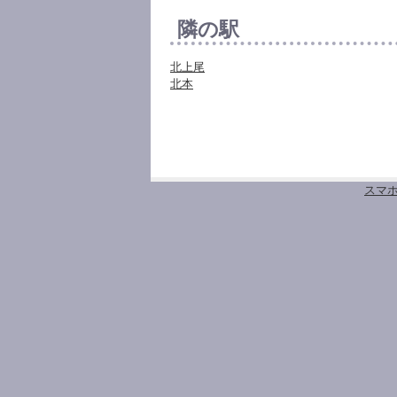
隣の駅
北上尾
北本
スマ