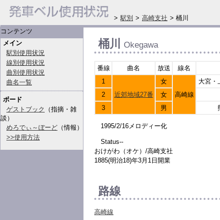
>
駅別
>
高崎支社
> 桶川
コンテンツ
桶川
メイン
Okegawa
駅別使用状況
線別使用状況
番線
曲名
放送
線名
曲別使用状況
1
女
大宮・
曲名一覧
2
近郊地域27番
女
高崎線
ボード
3
男
ゲストブック
（指摘・雑
談）
1995/2/16メロディー化
めろでぃ～ぼーど
（情報）
>>使用方法
Status--
おけがわ（オケ）/高崎支社
1885(明治18)年3月1日開業
路線
高崎線