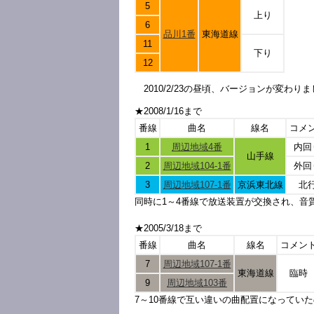
5
上り
6
品川1番
東海道線
11
下り
12
2010/2/23の昼頃、バージョンが変わり
★2008/1/16まで
番線
曲名
線名
コメ
1
周辺地域4番
内回
山手線
2
周辺地域104-1番
外回
3
周辺地域107-1番
京浜東北線
北
同時に1～4番線で放送装置が交換され、音
★2005/3/18まで
番線
曲名
線名
コメン
7
周辺地域107-1番
東海道線
臨時
9
周辺地域103番
7～10番線で互い違いの曲配置になってい