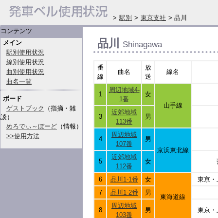
>
駅別
>
東京支社
> 品川
コンテンツ
品川
メイン
Shinagawa
駅別使用状況
線別使用状況
番
放
曲別使用状況
曲名
線名
線
送
曲名一覧
周辺地域4-
1
女
ボード
1番
山手線
ゲストブック
（指摘・雑
近郊地域
3
男
談）
113番
めろでぃ～ぼーど
（情報）
周辺地域
>>使用方法
4
男
107番
京浜東北線
近郊地域
5
女
112番
6
品川1-1番
女
東京・
7
品川1-2番
男
東海道線
周辺地域
8
男
東京・
103番