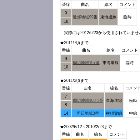
番線
曲名
線名
コメント
9
近郊地域99番
東海道線
臨時
10
実際には2012/9/23から使用されていま
★2011/7頃まで
番線
曲名
線名
コメント
9
周辺地域107番
東海道線
臨時
10
★2011/3頃まで
番線
曲名
線名
コメン
7
周辺地域103-1番
東海道線
臨時
8
14
周辺地域3番
横須賀線
中線
★2002/6/12～2010/2/23まで
番線
曲名
線名
コメント