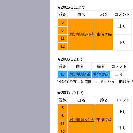
★2002/6/11まで
番線
曲名
線名
コメント
5
上り
6
周辺地域3-4番
東海道線
11
下り
12
★2000/3/2まで
番線
曲名
線名
コメント
13
周辺地域4番
横須賀線
上り
14番線の方も音質向上しましたが、曲はそ
★2000/2/9まで
番線
曲名
線名
コメント
5
上り
6
周辺地域3-1番
東海道線
11
下り
12