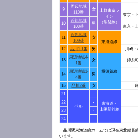
周辺地域
9
女
上野東京ラ
110番
東京・
イン
近郊地域
（常磐線）
10
男
108番
東京・
近郊地域
11
女
109番
東海道線
12
品川1-1番
男
川崎・
周辺地域4-
13
女
錦糸
1番
周辺地域3-
横須賀線
14
男
4番
15
品川2番
女
21
-
22
-
東海道・
ベル
山陽新幹線
23
-
24
-
品川駅東海道線ホームでは現在東北縦貫
います。