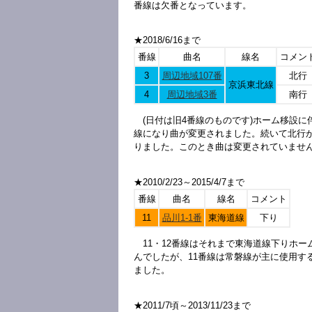
番線は欠番となっています。
★2018/6/16まで
番線
曲名
線名
コメン
3
周辺地域107番
北行
京浜東北線
4
周辺地域3番
南行
(日付は旧4番線のものです)ホーム移設に
線になり曲が変更されました。続いて北行が20
りました。このとき曲は変更されていませ
★2010/2/23～2015/4/7まで
番線
曲名
線名
コメント
11
品川1-1番
東海道線
下り
11・12番線はそれまで東海道線下りホ
んでしたが、11番線は常磐線が主に使用す
ました。
★2011/7頃～2013/11/23まで