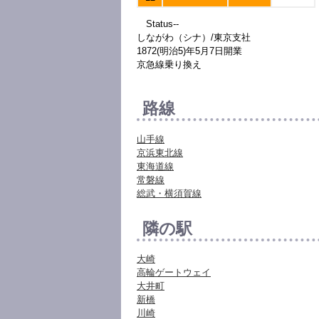
Status--
しながわ（シナ）/東京支社
1872(明治5)年5月7日開業
京急線乗り換え
路線
山手線
京浜東北線
東海道線
常磐線
総武・横須賀線
隣の駅
大崎
高輪ゲートウェイ
大井町
新橋
川崎