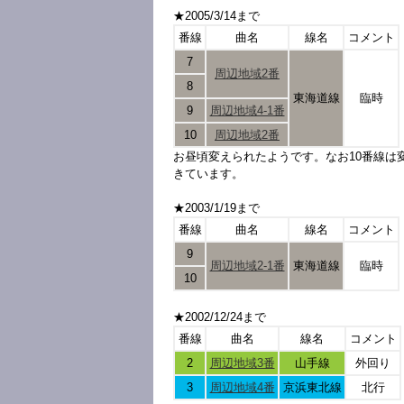
★2005/3/14まで
番線
曲名
線名
コメント
7
周辺地域2番
8
東海道線
臨時
9
周辺地域4-1番
10
周辺地域2番
お昼頃変えられたようです。なお10番線は
きています。
★2003/1/19まで
番線
曲名
線名
コメント
9
周辺地域2-1番
東海道線
臨時
10
★2002/12/24まで
番線
曲名
線名
コメント
2
周辺地域3番
山手線
外回り
3
周辺地域4番
京浜東北線
北行