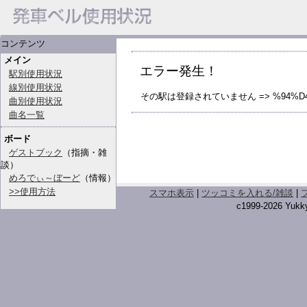
コンテンツ
メイン
エラー発生！
駅別使用状況
線別使用状況
その駅は登録されていません => %94%D4
曲別使用状況
曲名一覧
ボード
ゲストブック
（指摘・雑
談）
めろでぃ～ぼーど
（情報）
>>使用方法
スマホ表示
|
ツッコミを入れる/雑談
|
c1999-2026 Yukky