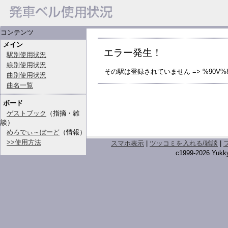
コンテンツ
メイン
エラー発生！
駅別使用状況
線別使用状況
その駅は登録されていません => %90V%8
曲別使用状況
曲名一覧
ボード
ゲストブック
（指摘・雑
談）
めろでぃ～ぼーど
（情報）
>>使用方法
スマホ表示
|
ツッコミを入れる/雑談
|
c1999-2026 Yukky