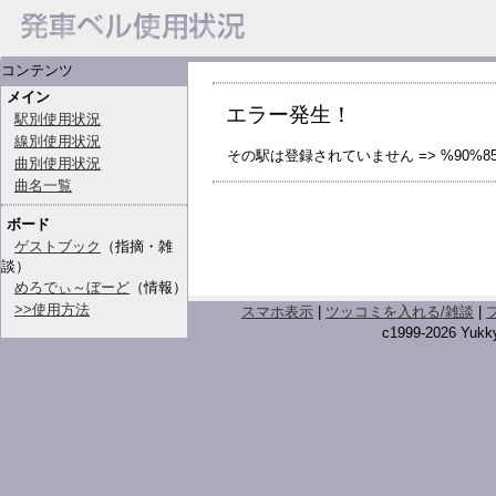
コンテンツ
メイン
エラー発生！
駅別使用状況
線別使用状況
その駅は登録されていません => %90%85
曲別使用状況
曲名一覧
ボード
ゲストブック
（指摘・雑
談）
めろでぃ～ぼーど
（情報）
>>使用方法
スマホ表示
|
ツッコミを入れる/雑談
|
c1999-2026 Yukky