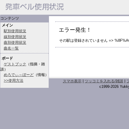
コンテンツ
メイン
エラー発生！
駅別使用状況
線別使用状況
その駅は登録されていません => %8F%AC
曲別使用状況
曲名一覧
ボード
ゲストブック
（指摘・雑
談）
めろでぃ～ぼーど
（情報）
>>使用方法
スマホ表示
|
ツッコミを入れる/雑談
|
c1999-2026 Yukky