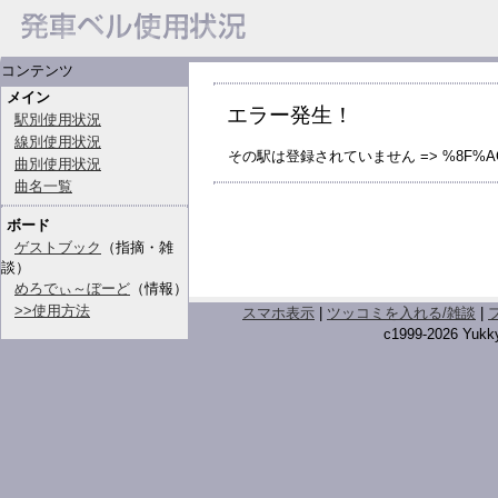
コンテンツ
メイン
エラー発生！
駅別使用状況
線別使用状況
その駅は登録されていません => %8F%A
曲別使用状況
曲名一覧
ボード
ゲストブック
（指摘・雑
談）
めろでぃ～ぼーど
（情報）
>>使用方法
スマホ表示
|
ツッコミを入れる/雑談
|
c1999-2026 Yukky