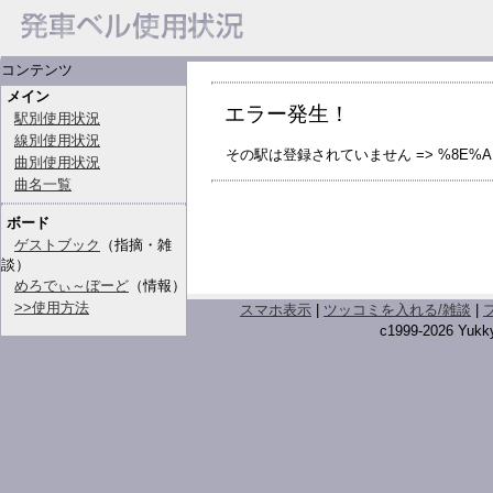
コンテンツ
メイン
エラー発生！
駅別使用状況
線別使用状況
その駅は登録されていません => %8E%AD
曲別使用状況
曲名一覧
ボード
ゲストブック
（指摘・雑
談）
めろでぃ～ぼーど
（情報）
>>使用方法
スマホ表示
|
ツッコミを入れる/雑談
|
c1999-2026 Yukky