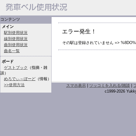
コンテンツ
メイン
エラー発生！
駅別使用状況
線別使用状況
その駅は登録されていません => %8DO%
曲別使用状況
曲名一覧
ボード
ゲストブック
（指摘・雑
談）
めろでぃ～ぼーど
（情報）
>>使用方法
スマホ表示
|
ツッコミを入れる/雑談
|
c1999-2026 Yukky