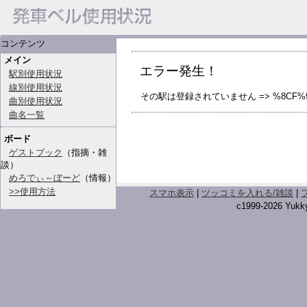
コンテンツ
メイン
エラー発生！
駅別使用状況
線別使用状況
その駅は登録されていません => %8CF%9
曲別使用状況
曲名一覧
ボード
ゲストブック
（指摘・雑
談）
めろでぃ～ぼーど
（情報）
>>使用方法
スマホ表示
|
ツッコミを入れる/雑談
|
c1999-2026 Yukky