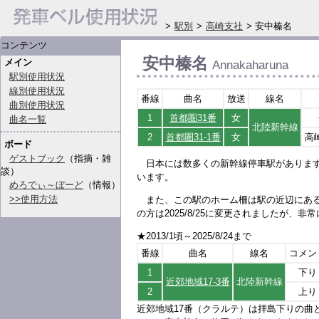
>
駅別
>
高崎支社
> 安中榛名
コンテンツ
安中榛名
メイン
Annakaharuna
駅別使用状況
線別使用状況
番線
曲名
放送
線名
曲別使用状況
1
首都圏31番
女
曲名一覧
北陸新幹線
2
首都圏31-1番
女
高
ボード
ゲストブック
（指摘・雑
日本には数多くの新幹線停車駅がありま
談）
います。
めろでぃ～ぼーど
（情報）
>>使用方法
また、この駅のホーム柵は駅の近辺にあ
の方は2025/8/25に変更されましたが
★2013/1頃～2025/8/24まで
番線
曲名
線名
コメン
1
下り
近郊地域17-3番
北陸新幹線
2
上り
近郊地域17番（クラルテ）は拝島下りの曲