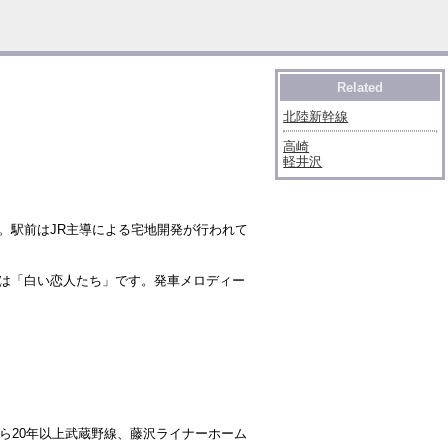
Related
北陸新幹線
高崎
軽井沢
。駅前はJR主導による宅地開発が行われて
は「白い恋人たち」です。発車メロディー
ら20年以上武蔵野線、藤沢ライナーホーム