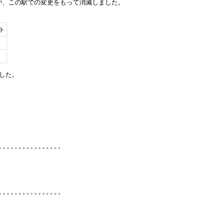
が、この駅での変更をもって消滅しました。
ト
した。