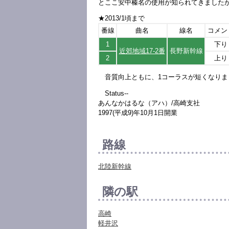
とここ安中榛名の使用が知られてきました
★2013/1頃まで
番線
曲名
線名
コメン
1
下り
近郊地域17-2番
長野新幹線
2
上り
音質向上ともに、1コーラスが短くなりま
Status--
あんなかはるな（アハ）/高崎支社
1997(平成9)年10月1日開業
路線
北陸新幹線
隣の駅
高崎
軽井沢