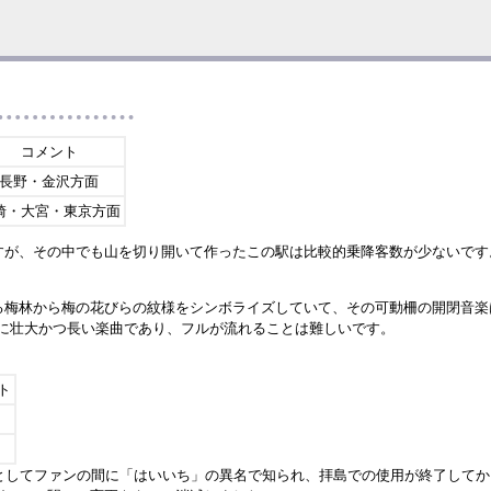
コメント
長野・金沢方面
崎・大宮・東京方面
すが、その中でも山を切り開いて作ったこの駅は比較的乗降客数が少ないです
る梅林から梅の花びらの紋様をシンボライズしていて、その可動柵の開閉音楽
、非常に壮大かつ長い楽曲であり、フルが流れることは難しいです。
ト
としてファンの間に「はいいち」の異名で知られ、拝島での使用が終了してか