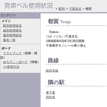
>
駅別
>
千葉支社
> 都賀
コンテンツ
都賀
メイン
Tsuga
駅別使用状況
線別使用状況
Status--
曲別使用状況
つが（ツカ）/千葉支社
曲名一覧
1968(昭和43)年3月28日開業
千葉都市モノレール乗り換え
ボード
ゲストブック
（指摘・雑
談）
路線
めろでぃ～ぼーど
（情報）
>>使用方法
総武本線
隣の駅
東千葉
四街道