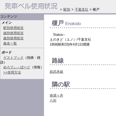
>
駅別
>
千葉支社
> 榎戸
コンテンツ
榎戸
メイン
Enokido
駅別使用状況
線別使用状況
Status--
曲別使用状況
えのきど（エノ）/千葉支社
曲名一覧
1958(昭和33)年4月1日開業
ボード
ゲストブック
（指摘・雑
路線
談）
めろでぃ～ぼーど
（情報）
総武本線
>>使用方法
隣の駅
南酒々井
八街