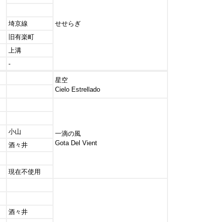
埼京線
せせらぎ
旧有楽町
上溝
-
星空
Cielo Estrellado
小山
一滴の風
Gota Del Vient
酒々井
現在不使用
酒々井