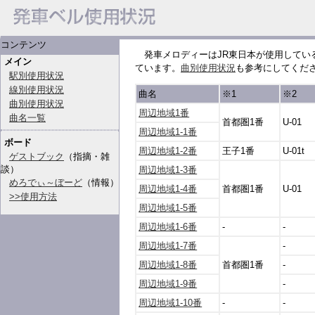
コンテンツ
発車メロディーはJR東日本が使用してい
メイン
ています。
曲別使用状況
も参考にしてくだ
駅別使用状況
線別使用状況
曲名
※1
※2
曲別使用状況
周辺地域1番
曲名一覧
首都圏1番
U-01
周辺地域1-1番
ボード
周辺地域1-2番
王子1番
U-01t
ゲストブック
（指摘・雑
談）
周辺地域1-3番
めろでぃ～ぼーど
（情報）
周辺地域1-4番
首都圏1番
U-01
>>使用方法
周辺地域1-5番
周辺地域1-6番
-
-
周辺地域1-7番
-
周辺地域1-8番
首都圏1番
-
周辺地域1-9番
-
周辺地域1-10番
-
-