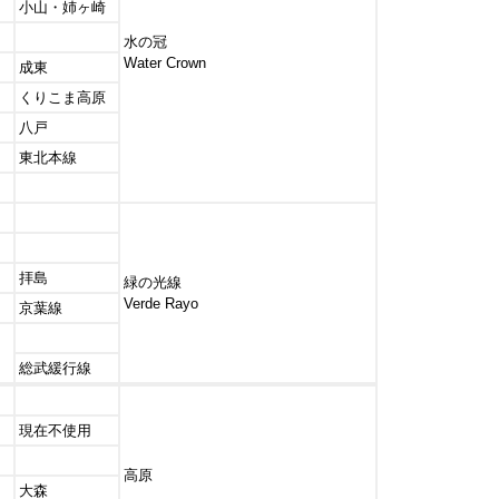
小山・姉ヶ崎
水の冠
Water Crown
成東
くりこま高原
八戸
東北本線
拝島
緑の光線
Verde Rayo
京葉線
総武緩行線
現在不使用
高原
大森