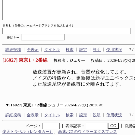
ＵＲＬ（自分のホームページアドレスを記入します）
削除キー
詳細投稿
┃
全表示
┃
タイトル
┃
検索
┃
設定
┃
説明
┃
使用状況
7 /
[16927] 東京1・2番線
投稿者：
ジュリー
投稿日： 2026/4/29(水) 20
放送装置が更新され、音質が変化してます。
ノイズの特徴から、更新後は新型ユニペックス
また放送系統が番線毎に分離されてます。
▼
[16927] 東京1・2番線
ジュリー
2026/4/29(水) 20:50
≪
詳細投稿
┃
全表示
┃
タイトル
┃
検索
┃
設定
┃
説明
┃
使用状況
7 /
｜
ページ：
表示記事：
┃ 削除
楽天トラベル（レンタカー）
、
高速バスのウィラーエクスプレス