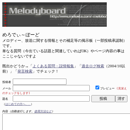
めろでぃ～ぼーど
メロディー、放送に関する情報とその補足等の掲示板（一部投稿承認制）
です。
単なる質問（今出ている話題と関連していればOK）やページ内容の事は
ここじゃないですよ
既出かどうか→「
よくある質問・誤情報集
」「
過去ログ検索
（2004/10以
前）」「
発言検索
」でチェック！
投稿者
メール
プレビュー
(見栄え
のチェックをします)
題名
（
はじめての方へ...
）
内容
（自動改行します。
使用方法など
）