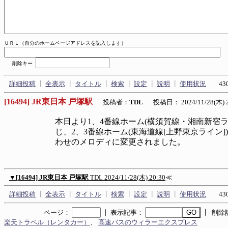
ＵＲＬ（自分のホームページアドレスを記入します）
削除キー
詳細投稿
┃
全表示
┃
タイトル
┃
検索
┃
設定
┃
説明
┃
使用状況
430
[16494] JR東日本 戸塚駅
投稿者：
TDL
投稿日： 2024/11/28(木) 2
本日より1、4番線ホーム(横須賀線・湘南新宿ラ
じ、2、3番線ホーム(東海道線[上野東京ライン
わせのメロディに変更されました。
▼
[16494] JR東日本 戸塚駅
TDL
2024/11/28(木) 20:30
≪
詳細投稿
┃
全表示
┃
タイトル
┃
検索
┃
設定
┃
説明
┃
使用状況
430
｜
ページ：
表示記事：
┃ 削除
楽天トラベル（レンタカー）
、
高速バスのウィラーエクスプレス