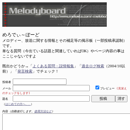
めろでぃ～ぼーど
メロディー、放送に関する情報とその補足等の掲示板（一部投稿承認制）
です。
単なる質問（今出ている話題と関連していればOK）やページ内容の事は
ここじゃないですよ
既出かどうか→「
よくある質問・誤情報集
」「
過去ログ検索
（2004/10以
前）」「
発言検索
」でチェック！
投稿者
メール
プレビュー
(見栄え
のチェックをします)
題名
（
はじめての方へ...
）
内容
（自動改行します。
使用方法など
）