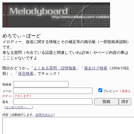
めろでぃ～ぼーど
メロディー、放送に関する情報とその補足等の掲示板（一部投稿承認制）
です。
単なる質問（今出ている話題と関連していればOK）やページ内容の事は
ここじゃないですよ
既出かどうか→「
よくある質問・誤情報集
」「
過去ログ検索
（2004/10以
前）」「
発言検索
」でチェック！
投稿者
メール
プレビュー
(見栄え
のチェックをします)
題名
（
はじめての方へ...
）
内容
（自動改行します。
使用方法など
）