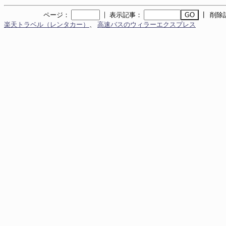
｜
ページ：
表示記事：
┃ 削除
楽天トラベル（レンタカー）
、
高速バスのウィラーエクスプレス