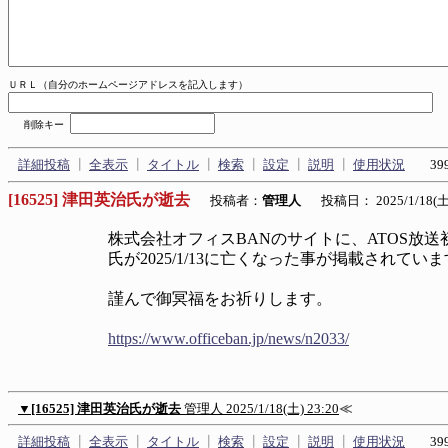
ＵＲＬ（自分のホームページアドレスを記入します）
削除キー
詳細投稿
┃
全表示
┃
タイトル
┃
検索
┃
設定
┃
説明
┃
使用状況
399
[16525] 津田英治氏が逝去
投稿者：
管理人
投稿日： 2025/1/18(土)
株式会社オフィスBANのサイトに、ATOS放
氏が2025/1/13に亡くなった事が掲載されてい
謹んで御冥福をお祈りします。
https://www.officeban.jp/news/n2033/
▼
[16525] 津田英治氏が逝去
管理人
2025/1/18(土) 23:20
≪
詳細投稿
┃
全表示
┃
タイトル
┃
検索
┃
設定
┃
説明
┃
使用状況
399