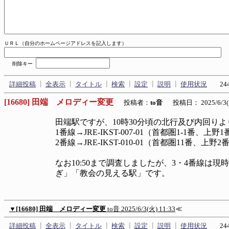
ＵＲＬ（自分のホームページアドレスを記入します）
削除キー
詳細投稿
┃
全表示
┃
タイトル
┃
検索
┃
設定
┃
説明
┃
使用状況
244
[16680] 田端 メロディー変更
投稿者：
to音
投稿日： 2025/6/3(火
田端駅ですが、10時30分頃の北行及び内回り
1番線→JRE-IKST-007-01（首都圏1-1番、上
2番線→JRE-IKST-010-01（首都圏11番、上
なお10:50まで調査しましたが、3・4番線は
ぎ」「教会の見える駅」です。
▼
[16680] 田端 メロディー変更
to音
2025/6/3(火) 11:33
≪
詳細投稿
┃
全表示
┃
タイトル
┃
検索
┃
設定
┃
説明
┃
使用状況
244