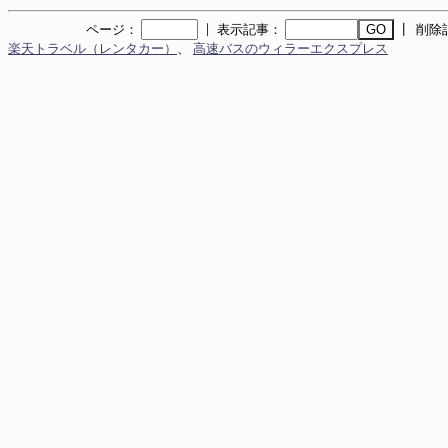
｜
ページ：
表示記事：
┃ 削除
楽天トラベル（レンタカー）
、
高速バスのウィラーエクスプレス