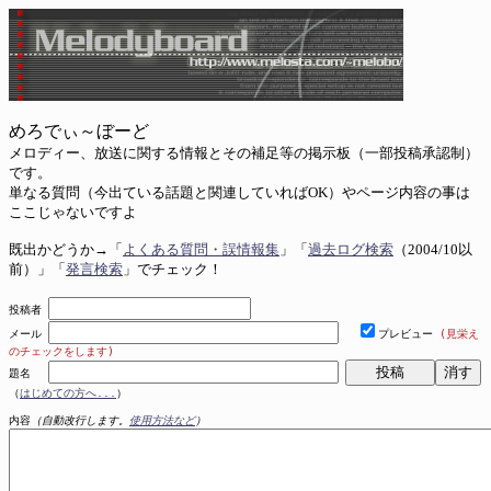
めろでぃ～ぼーど
メロディー、放送に関する情報とその補足等の掲示板（一部投稿承認制）
です。
単なる質問（今出ている話題と関連していればOK）やページ内容の事は
ここじゃないですよ
既出かどうか→「
よくある質問・誤情報集
」「
過去ログ検索
（2004/10以
前）」「
発言検索
」でチェック！
投稿者
メール
プレビュー
(見栄え
のチェックをします)
題名
（
はじめての方へ...
）
内容
（自動改行します。
使用方法など
）