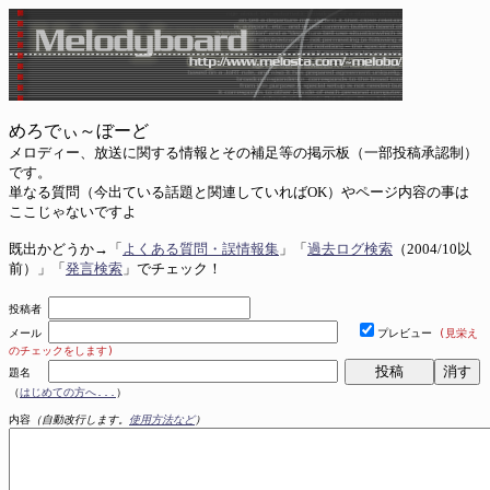
めろでぃ～ぼーど
メロディー、放送に関する情報とその補足等の掲示板（一部投稿承認制）
です。
単なる質問（今出ている話題と関連していればOK）やページ内容の事は
ここじゃないですよ
既出かどうか→「
よくある質問・誤情報集
」「
過去ログ検索
（2004/10以
前）」「
発言検索
」でチェック！
投稿者
メール
プレビュー
(見栄え
のチェックをします)
題名
（
はじめての方へ...
）
内容
（自動改行します。
使用方法など
）