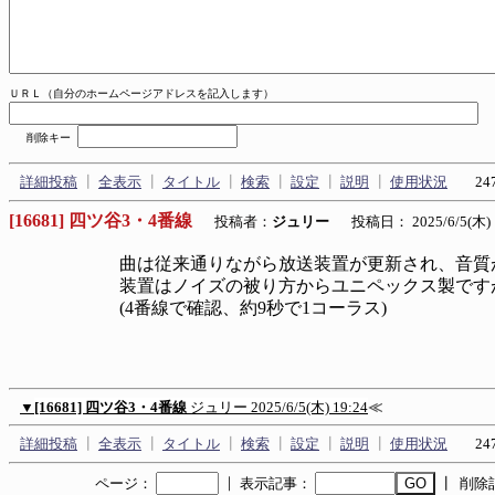
ＵＲＬ（自分のホームページアドレスを記入します）
削除キー
詳細投稿
┃
全表示
┃
タイトル
┃
検索
┃
設定
┃
説明
┃
使用状況
247
[16681] 四ツ谷3・4番線
投稿者：
ジュリー
投稿日： 2025/6/5(木) 1
曲は従来通りながら放送装置が更新され、音質
装置はノイズの被り方からユニペックス製です
(4番線で確認、約9秒で1コーラス)
▼
[16681] 四ツ谷3・4番線
ジュリー
2025/6/5(木) 19:24
≪
詳細投稿
┃
全表示
┃
タイトル
┃
検索
┃
設定
┃
説明
┃
使用状況
247
｜
ページ：
表示記事：
┃ 削除