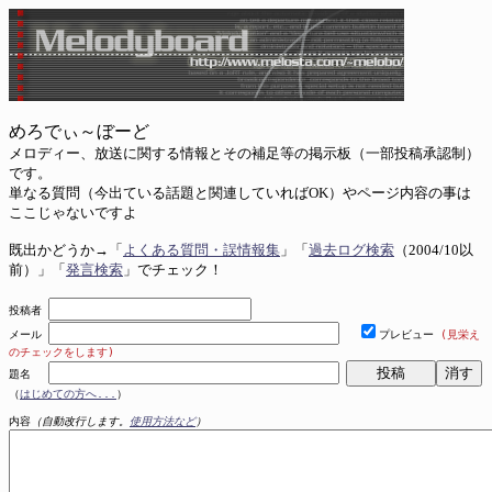
めろでぃ～ぼーど
メロディー、放送に関する情報とその補足等の掲示板（一部投稿承認制）
です。
単なる質問（今出ている話題と関連していればOK）やページ内容の事は
ここじゃないですよ
既出かどうか→「
よくある質問・誤情報集
」「
過去ログ検索
（2004/10以
前）」「
発言検索
」でチェック！
投稿者
メール
プレビュー
(見栄え
のチェックをします)
題名
（
はじめての方へ...
）
内容
（自動改行します。
使用方法など
）