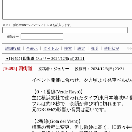
ＵＲＬ（自分のホームページアドレスを記入します）
削除キー
詳細投稿
┃
全表示
┃
タイトル
┃
検索
┃
設定
┃
説明
┃
使用状況
444
▼
[16495] 四街道
ジュリー
2024/12/8(日) 23:21
[16495] 四街道
投稿者：
ジュリー
投稿日： 2024/12/8(日) 23:21
イベント開催に合わせ、夕方頃より発車ベルの
【0・1番線(Verde Rayo)】
主に横浜支社で使われたタイプ(東日本地域8-1
フルは約18秒で、余韻が伸びずに切れます。
元のROMの影響か音質は悪いです。
【2番線(Gota del Vient)】
標準の音程に変更。但し微妙に高く、旧酒々井