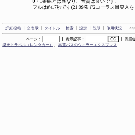
0・1番線とは異なり、音質は良いです。
フルは約17秒です(21:09発で2コーラス目突入を
詳細投稿
┃
全表示
┃
タイトル
┃
検索
┃
設定
┃
説明
┃
使用状況
444
｜
ページ：
表示記事：
┃ 削除
楽天トラベル（レンタカー）
、
高速バスのウィラーエクスプレス