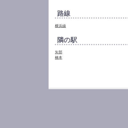
路線
横浜線
隣の駅
矢部
橋本