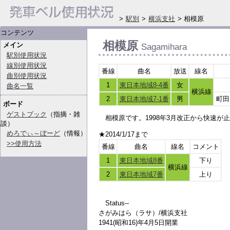
>
駅別
>
横浜支社
> 相模原
コンテンツ
相模原
メイン
Sagamihara
駅別使用状況
線別使用状況
番線
曲名
放送
線名
曲別使用状況
1
東日本地域8-4番
女
曲名一覧
横浜線
2
東日本地域7-1番
男
町田
ボード
ゲストブック
（指摘・雑
相模原です。1998年3月改正から快速が
談）
めろでぃ～ぼーど
（情報）
★2014/1/17まで
>>使用方法
番線
曲名
線名
コメント
1
東日本地域8番
下り
横浜線
2
東日本地域7番
上り
Status--
さがみはら（ラサ）/横浜支社
1941(昭和16)年4月5日開業